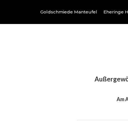
Goldschmiede Manteufel
Eheringe H
Außergewöhn
Am A